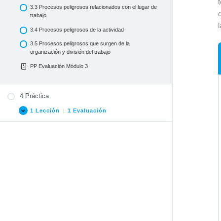
3.3 Procesos peligrosos relacionados con el lugar de
1.3.1. La actividad – Principal componente del
trabajo
proceso de trabajo
3.4 Procesos peligrosos de la actividad
1.4 Medios de trabajo
3.5 Procesos peligrosos que surgen de la
1.5 Objeto de trabajo
organización y división del trabajo
PP Evaluación Módulo 1
PP Evaluación Módulo 3
4 Práctica
1 Lección
|
1 Evaluación
Proceso de trabajo paso a paso
PP Evaluación Módulo 4