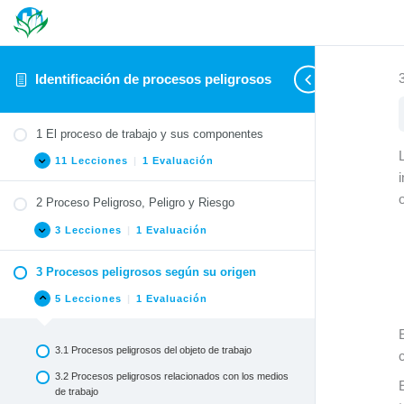
Identificación de procesos peligrosos
1 El proceso de trabajo y sus componentes
11 Lecciones
|
1 Evaluación
2 Proceso Peligroso, Peligro y Riesgo
1.1 El Proceso de trabajo
3 Lecciones
|
1 Evaluación
1.1.1 Definición de proceso de trabajo
1.1.2 Componentes del proceso de trabajo
3 Procesos peligrosos según su origen
2.1 Proceso Peligroso
1.1.3 Ejemplos de proceso de trabajo
5 Lecciones
|
1 Evaluación
2.2 Peligro
1.2 Organización del trabajo
2.3 Riesgo
1.2.1 Concepto de Organización del Trabajo
3.1 Procesos peligrosos del objeto de trabajo
PP Evaluación Módulo 2
1.2.2 Organización y división del trabajo
3.2 Procesos peligrosos relacionados con los medios
de trabajo
1.3 Actividad