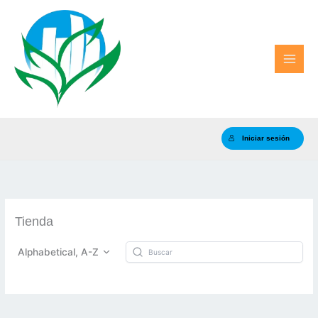
Ir
al
contenido
Iniciar sesión
Tienda
Alphabetical, A-Z