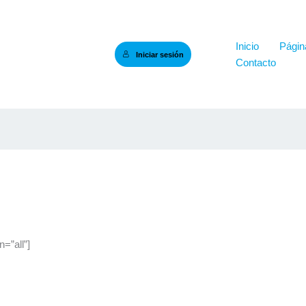
Inicio
Página
Iniciar sesión
Contacto
=”all”]