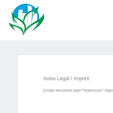
Ir
al
contenido
Aviso Legal / Imprint
[cmplz-document type=”impressum” region