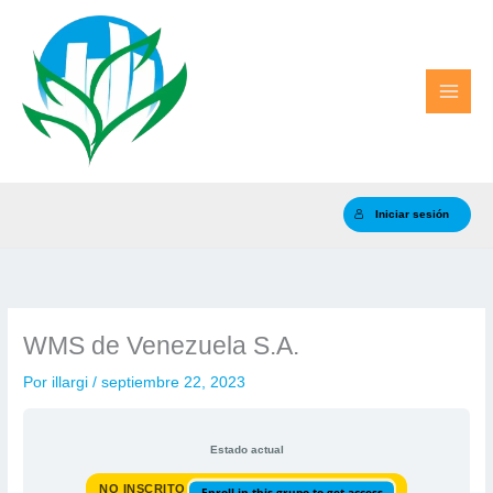
Ir
al
contenido
Iniciar sesión
WMS de Venezuela S.A.
Por
illargi
/
septiembre 22, 2023
Estado actual
NO INSCRITO
Enroll in this grupo to get access